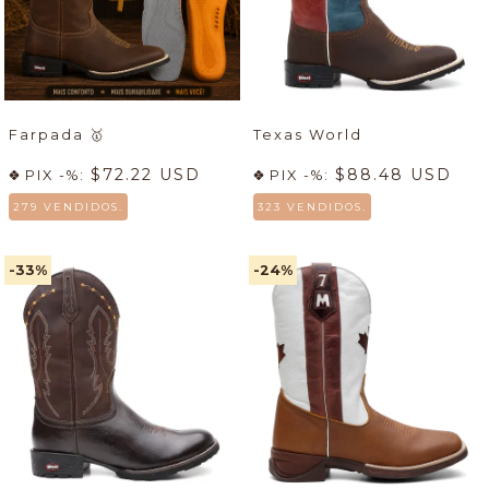
Farpada
🥇
Texas World
$72.22 USD
$88.48 USD
PIX -%:
PIX -%:
279 VENDIDOS.
323 VENDIDOS.
-33
%
-24
%