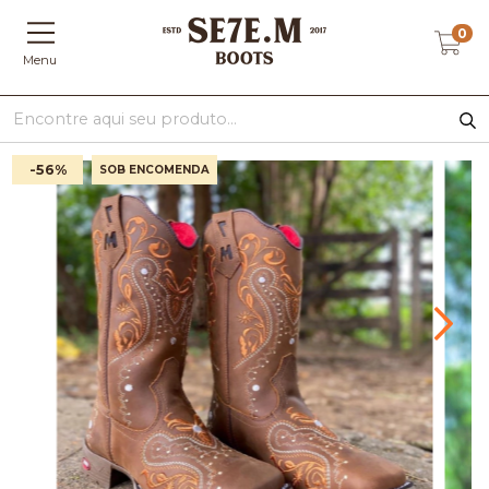
0
Menu
-56
%
SOB ENCOMENDA