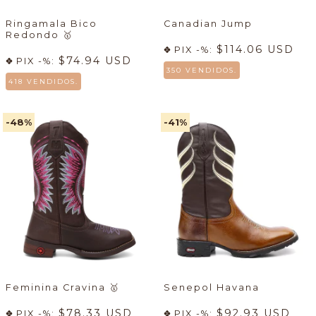
Ringamala Bico
Canadian Jump
Redondo
🥇
$114.06 USD
PIX -%:
$74.94 USD
PIX -%:
350 VENDIDOS.
418 VENDIDOS.
-48
%
-41
%
Feminina Cravina
🥇
Senepol Havana
$78.33 USD
$92.93 USD
PIX -%:
PIX -%: