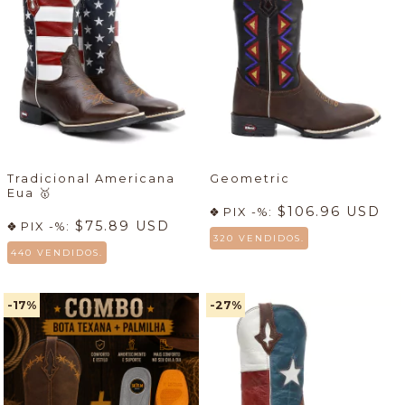
Tradicional Americana
Geometric
Eua
🥇
$106.96 USD
PIX -%:
$75.89 USD
PIX -%:
320 VENDIDOS.
440 VENDIDOS.
-17
%
-27
%