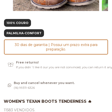
100% COURO
PALMILHA-CONFORT
30 dias de garantia | Possui um prazo extra para
preparação.
Free returns!
If you didn´t like it our you are not convinced, you can return it an
Buy and cancel whenever you want.
(16) 99311-6326
WOMEN'S TEXAN BOOTS TENDERNESS 🔥
11583 VENDIDOS.