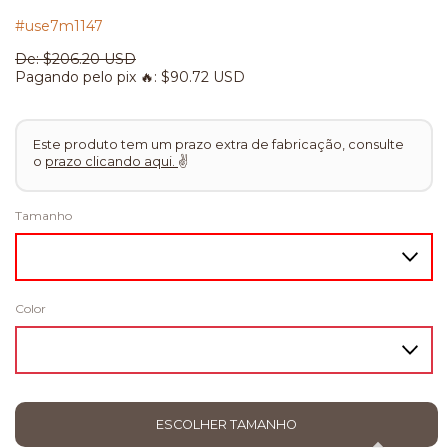
#use7m1147
De:
$206.20 USD
Pagando pelo pix 🔥:
$90.72 USD
Este produto tem um prazo extra de fabricação, consulte
o
prazo clicando aqui.
✌
Tamanho
Color