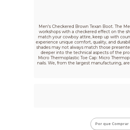
Men's Checkered Brown Texan Boot. The Men's
workshops with a checkered effect on the shaf
match your cowboy attire, keep up with cou
experience unique comfort, quality, and durabil
shades may not always match those presented 
deeper into the technical aspects of the p
Micro Thermoplastic Toe Cap: Micro Thermopla
nails. We, from the largest manufacturing, ar
Por que Comprar 