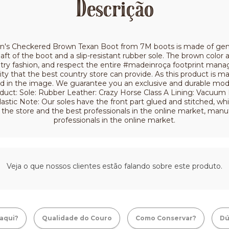
Descrição
 Checkered Brown Texan Boot from 7M boots is made of genuine,
t of the boot and a slip-resistant rubber sole. The brown color 
ntry fashion, and respect the entire #madeinroça footprint ma
ity that the best country store can provide. As this product is ma
in the image. We guarantee you an exclusive and durable model
roduct: Sole: Rubber Leather: Crazy Horse Class A Lining: Vacuu
stic Note: Our soles have the front part glued and stitched, whi
e the store and the best professionals in the online market, manu
professionals in the online market.
Veja o que nossos clientes estão falando sobre este produto.
aqui?
Qualidade do Couro
Como Conservar?
Dú