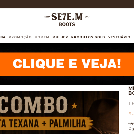
INA
PROMOÇÃO
HOMEM
MULHER
PRODUTOS GOLD
VESTUÁRIO
M
B
11
#U
De
Pa