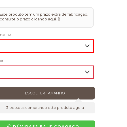
Este produto tem um prazo extra de fabricação,
consulte o
prazo clicando aqui.
✌
manho
or
3
pessoas comprando este produto agora
DÚVIDAS? FALE CONOSCO!