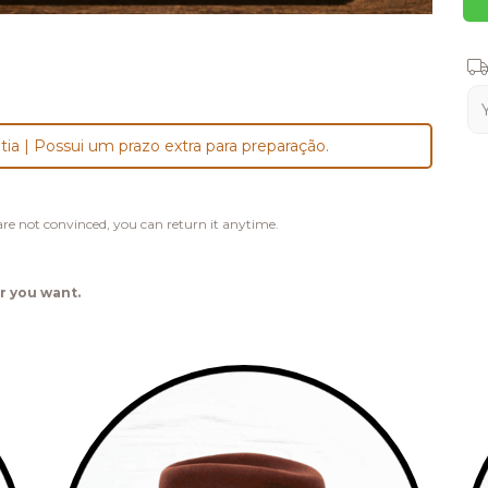
Shi
tia | Possui um prazo extra para preparação.
u are not convinced, you can return it anytime.
r you want.