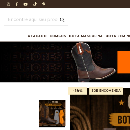
ATACADO
COMBOS
BOTA MASCULINA
BOTA FEMIN
-18
%
SOB ENCOMENDA