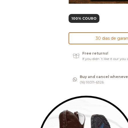
100% COURO
30 dias de garan
Free returns!
If you didn´t like it our yo
Buy and cancel wheneve
(16) 99311-6326