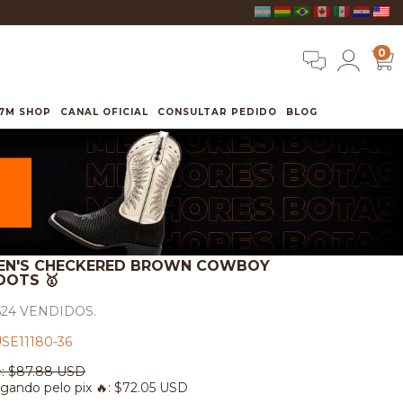
0
7M SHOP
CANAL OFICIAL
CONSULTAR PEDIDO
BLOG
EN'S CHECKERED BROWN COWBOY
OOTS 🥇
624 VENDIDOS.
SE11180-36
:
$87.88 USD
gando pelo pix 🔥:
$72.05 USD