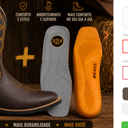
Ta
Col