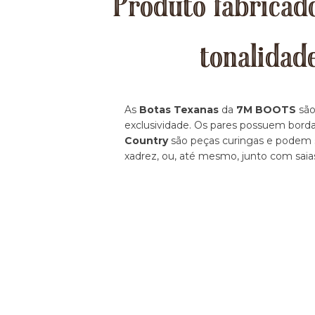
Produto fabricado
tonalidad
As
Botas Texanas
da
7M BOOTS
são
exclusividade. Os pares possuem borda
Country
são peças curingas e podem se
xadrez, ou, até mesmo, junto com saia