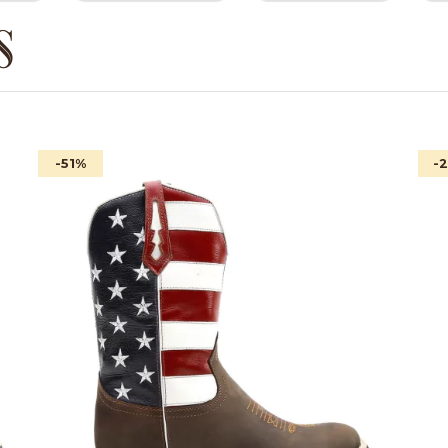
S
-51
%
-