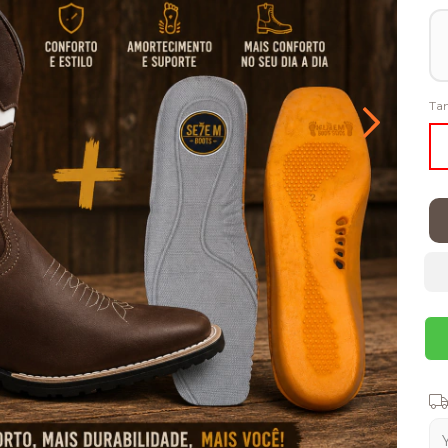
Ta
Shi