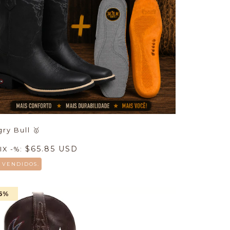
gry Bull
🥇
$65.85 USD
IX -%:
0 VENDIDOS.
6
%