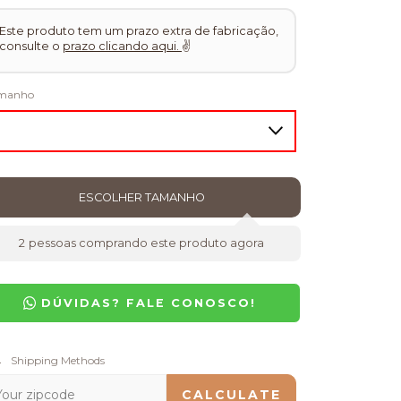
Este produto tem um prazo extra de fabricação,
consulte o
prazo clicando aqui.
✌
manho
2
pessoas comprando este produto agora
DÚVIDAS? FALE CONOSCO!
pping for zipcode:
Shipping Methods
CHANGE ZIPCODE
CALCULATE