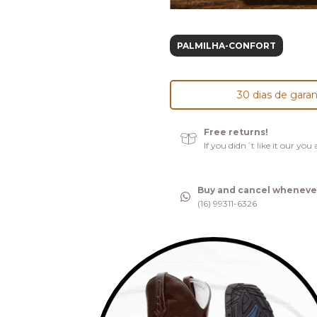
PALMILHA-CONFORT
30 dias de garan
Free returns!
If you didn´t like it our yo
Buy and cancel wheneve
(16) 99311-6326