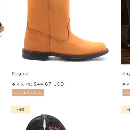
Ragnar
An
$44.87 USD
PIX -%:
P
250 VENDIDOS.
31
-4
%
-