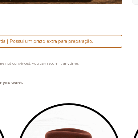
tia | Possui um prazo extra para preparação.
u are not convinced, you can return it anytime.
r you want.