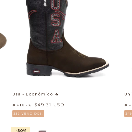
Usa - Econômico
🔥
Un
$49.31 USD
PIX -%:
P
332 VENDIDOS.
34
-30
%