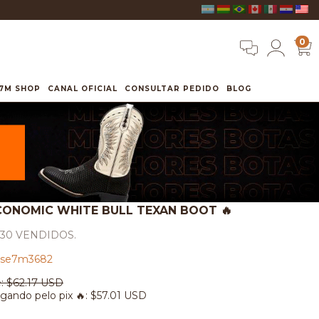
0
7M SHOP
CANAL OFICIAL
CONSULTAR PEDIDO
BLOG
CONOMIC WHITE BULL TEXAN BOOT 🔥
530 VENDIDOS.
se7m3682
:
$62.17 USD
gando pelo pix 🔥:
$57.01 USD