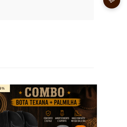
💬
6
%