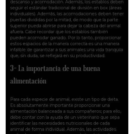
descanso y acomodación. Además, los establos deben
seguir el estándar tradicional de división en box (áreas
individuales). Además, las acomodaciones deben tener
puertas divididas por la mitad, de modo que la parte
superior pueda abrirse para dejar la cabeza del animal
afuera. Cabe recordar que los establos también
pueden acomodar ganado. Por lo tanto, proporcionar
estos espacios de la manera correcta es una manera
infalible de garantizar a sus animales una vida tranquila
que, sin duda, se reflejará en su productividad.
3- La importancia de una buena
alimentación
Para cada especie de animal, existe un tipo de dieta.
Es absolutamente importante proporcionar una
alimentación balanceada a sus compañeros; para ello,
debe contar con la ayuda de un veterinario que sepa
identificar las necesidades nutricionales de cada
animal de forma individual. Además, las actividades