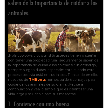
saben de la importancia de cuidar a los
animales.
¡Hola cowboys y cowgirls! Si ustedes tienen o sueñan
con tener una propiedad rural, seguramente saben de
la importancia de cuidar a los animales. Sin embargo,
siempre surgen dudas, especialmente cuando este
proceso todavía está en sus inicios. Pensando en ello,
nosotros de
7MBoots
hemos traído 5 consejos para
cuidar de los animales de su granja. ¡Revise a
continuación y vea lo simple que es garantizar una
vida larga y saludable para sus mascotas!
1- Comience con una buena