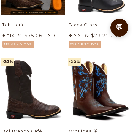
Tabapuã
Black Cross
💬
$75.06 USD
$73.74 USD
PIX -%:
PIX -%:
319 VENDIDOS.
327 VENDIDOS.
-33
%
-20
%
Boi Branco Café
Orquídea
🥇