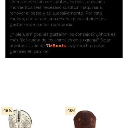
inversiones serán constantes. Es decir, en varios
momentos será necesario sustituir maquinaria,
renovar el pasto y así sucesivamente. Por este
motivo, contar con una reserva para cubrir estos
gastos es de suma importancia.
¿Y bien, amigos, les gustaron los consejos? ¿Ahora es
más fácil cuidar de los animales de su granja? Sigan
atentos al sitio de
7MBoots
, ¡hay muchas cosas
geniales en camino!
-18
%
-15
%