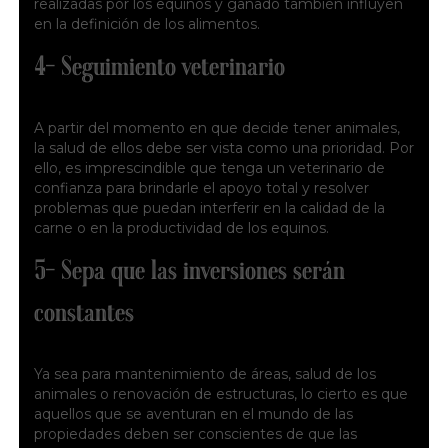
realizadas por los equinos y ganado también influyen
en la definición de los alimentos.
4- Seguimiento veterinario
A partir del momento en que decide tener animales,
la salud de ellos debe ser vista como una prioridad. Por
ello, es imprescindible que tenga un veterinario de
confianza para brindarle el apoyo total y resolver
problemas que puedan interferir en la calidad de la
carne o en la productividad de los equinos.
5- Sepa que las inversiones serán
constantes
Ya sea para mantenimiento de áreas, salud de los
animales o renovación de estructuras, lo cierto es que
aquellos que se aventuran en el mundo de las
propiedades deben ser conscientes de que las