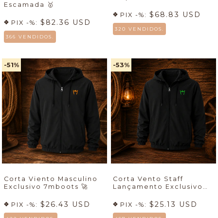
Escamada
🥇
$68.83 USD
PIX -%:
$82.36 USD
PIX -%:
320 VENDIDOS.
366 VENDIDOS.
-51
%
-53
%
Corta Viento Masculino
Corta Vento Staff
Exclusivo 7mboots 🚀
Lançamento Exclusivo
7mboots
🚀
$26.43 USD
$25.13 USD
PIX -%:
PIX -%: