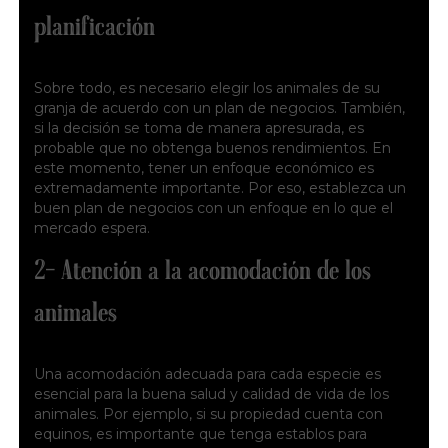
planificación
Sobre todo, es necesario elegir los animales de su
granja de acuerdo con un plan de negocios. También,
si la decisión se toma de manera apresurada, es
probable que no obtenga buenos rendimientos. En
este momento, tener un enfoque económico es
extremadamente importante. Por eso, establezca un
buen plan de negocios con un enfoque en lo que el
mercado espera.
2- Atención a la acomodación de los
animales
Una acomodación adecuada para cada especie es
esencial para la buena salud y calidad de vida de los
animales. Por ejemplo, si su propiedad cuenta con
equinos, es importante que tenga establos para