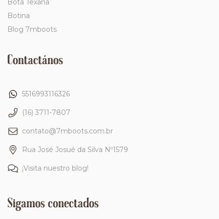
Bota Texana
Botina
Blog 7mboots
Contactános
5516993116326
(16) 3711-7807
contato@7mboots.com.br
Rua José Josué da Silva Nº1579
¡Visita nuestro blog!
Sigamos conectados