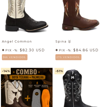
Angel Common
Spina
🥇
$82.30 USD
$84.86 USD
PIX -%:
PIX -%:
366 VENDIDOS.
275 VENDIDOS.
-14
%
-51
%