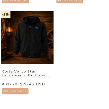
422 VENDIDOS.
497 VENDIDOS.
-51
%
Corta Vento Stan
Lançamento Exclusivo
7mboots
🚀
$26.43 USD
PIX -%:
487 VENDIDOS.