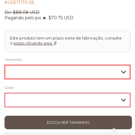
#USE11170-36
De:
$88.08 USD
Pagando pelo pix 🔥:
$70.75 USD
Este produto tem um prazo extra de fabricação, consulte
o
prazo clicando aqui.
✌
Tamanho
Color