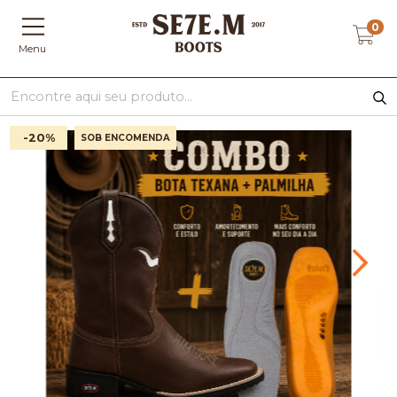
0
Menu
-20
%
SOB ENCOMENDA