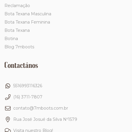
Reclamação
Bota Texana Masculina
Bota Texana Feminina
Bota Texana
Botina
Blog 7mboots
Contactános
5516993116326
(16) 3711-7807
contato@7mboots.com.br
Rua José Josué da Silva Nº1579
Visita nuestro Blog!