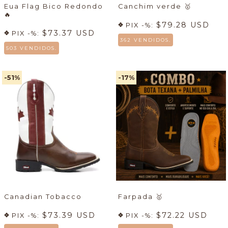
Eua Flag Bico Redondo
Canchim verde
🥇
🔥
$79.28 USD
PIX -%:
$73.37 USD
PIX -%:
362 VENDIDOS.
503 VENDIDOS.
-51
%
-17
%
Canadian Tobacco
Farpada
🥇
$73.39 USD
$72.22 USD
PIX -%:
PIX -%: