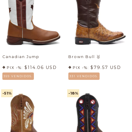
Canadian Jump
Brown Bull
🥇
$114.06 USD
$79.57 USD
PIX -%:
PIX -%:
359 VENDIDOS.
331 VENDIDOS.
-51
%
-18
%