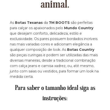
animal.
As
Botas Texanas
da
7M BOOTS
são perfeitas
para calçar os apaixonados pelo
Mundo Country
que desejam conforto, delicadeza, estilo e
exclusividade. Os pares possuem bordados incríveis
nas mais variadas cores e adicionam elegância a
qualquer composição de look. As
Botas Country
são peças curingas e podem ser utilizadas das mais
diversas maneiras, desde a tradicional combinação
com calça jeans e camisa xadrez, ou, até mesmo,
junto com saias ou vestidos, para formar um look na
medida certa.
Para saber o tamanho ideal siga as
instruções: