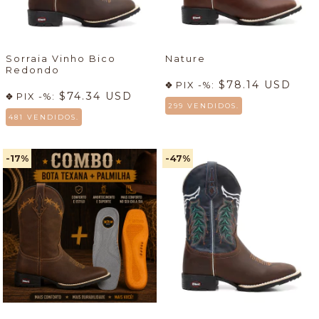
Sorraia Vinho Bico
Nature
Redondo
$78.14 USD
PIX -%:
$74.34 USD
PIX -%:
299 VENDIDOS.
481 VENDIDOS.
-17
%
-47
%