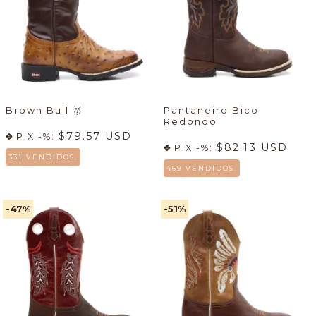
Brown Bull
🥇
Pantaneiro Bico
Redondo
$79.57 USD
PIX -%:
$82.13 USD
PIX -%:
331 VENDIDOS.
469 VENDIDOS.
-47
%
-51
%