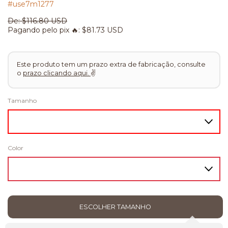
#use7m1277
De:
$116.80 USD
Pagando pelo pix 🔥:
$81.73 USD
Este produto tem um prazo extra de fabricação, consulte
o
prazo clicando aqui.
✌
Tamanho
Color