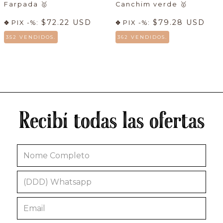
Farpada
🥇
Canchim verde
🥇
$72.22 USD
$79.28 USD
PIX -%:
PIX -%:
352 VENDIDOS.
362 VENDIDOS.
Recibí todas las ofertas