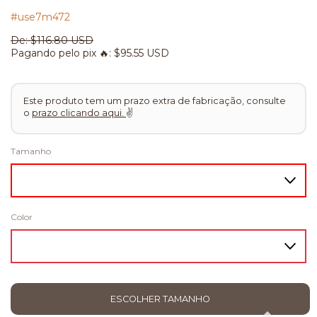
#use7m472
De:
$116.80 USD
Pagando pelo pix 🔥:
$95.55 USD
Este produto tem um prazo extra de fabricação, consulte
o
prazo clicando aqui.
✌
Tamanho
Color