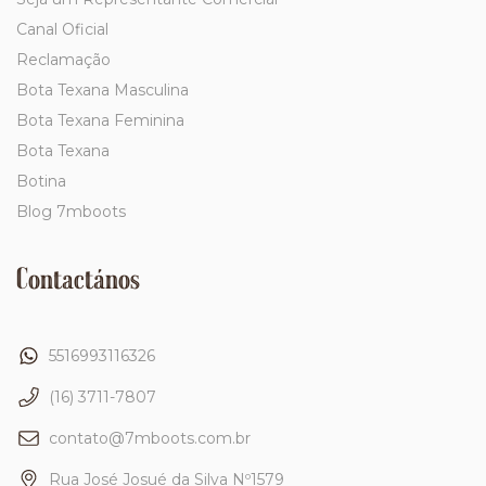
Canal Oficial
Reclamação
Bota Texana Masculina
Bota Texana Feminina
Bota Texana
Botina
Blog 7mboots
Contactános
5516993116326
(16) 3711-7807
contato@7mboots.com.br
Rua José Josué da Silva Nº1579