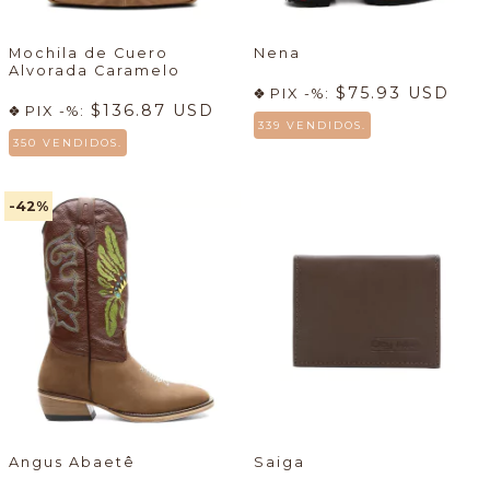
Mochila de Cuero
Nena
Alvorada Caramelo
$75.93 USD
PIX -%:
$136.87 USD
PIX -%:
339 VENDIDOS.
350 VENDIDOS.
-42
%
Angus Abaetê
Saiga