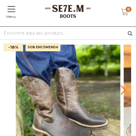
0
Menu
-18
%
SOB ENCOMENDA