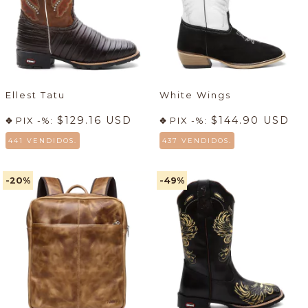
Ellest Tatu
White Wings
$129.16 USD
$144.90 USD
PIX -%:
PIX -%:
441 VENDIDOS.
437 VENDIDOS.
-20
%
-49
%