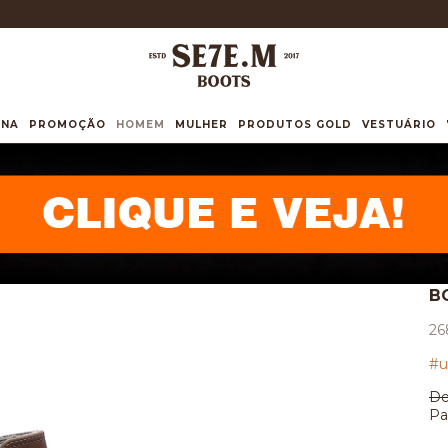
INA
PROMOÇÃO
HOMEM
MULHER
PRODUTOS GOLD
VESTUÁRIO
B
26
#u
De
Pa