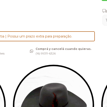
Ent
tia | Possui um prazo extra para preparação.
Comprá y cancelá cuando quieras.
teis
(16) 99311-6326