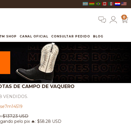
0
7M SHOP
CANAL OFICIAL
CONSULTAR PEDIDO
BLOG
OTAS DE CAMPO DE VAQUERO
8 VENDIDOS.
se7m14519
:
$137.23 USD
gando pelo pix 🔥:
$58.28 USD