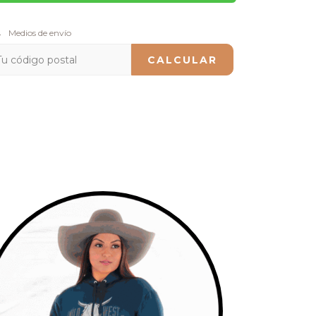
regas para el CP:
Medios de envío
CAMBIAR CP
CALCULAR