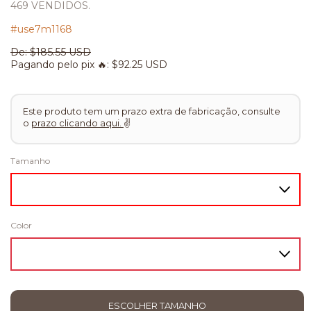
469 VENDIDOS.
#use7m1168
De:
$185.55 USD
Pagando pelo pix 🔥:
$92.25 USD
Este produto tem um prazo extra de fabricação, consulte
o
prazo clicando aqui.
✌
Tamanho
Color