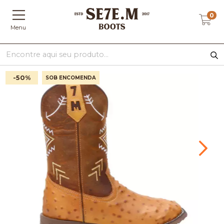
0
Menu
-50
%
SOB ENCOMENDA