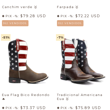
Canchim verde
🥇
Farpada
🥇
$79.28 USD
$72.22 USD
PIX -%:
PIX -%:
362 VENDIDOS.
352 VENDIDOS.
-51
%
-7
%
Eua Flag Bico Redondo
Tradicional Americana
🔥
Eua
🥇
$73.37 USD
$75.89 USD
PIX -%:
PIX -%: