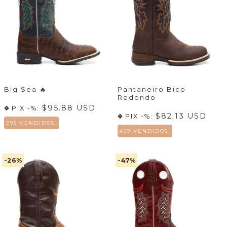
Big Sea
🔥
Pantaneiro Bico
Redondo
$95.88 USD
PIX -%:
$82.13 USD
PIX -%:
295 VENDIDOS.
469 VENDIDOS.
-26
%
-47
%