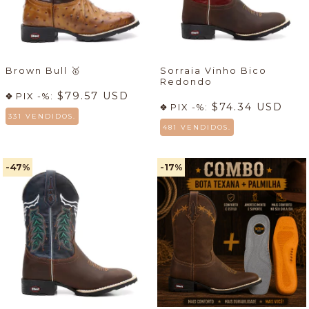
Brown Bull
🥇
Sorraia Vinho Bico
Redondo
$79.57 USD
PIX -%:
$74.34 USD
PIX -%:
331 VENDIDOS.
481 VENDIDOS.
-47
%
-17
%