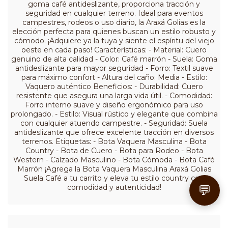
goma café antideslizante, proporciona tracción y
seguridad en cualquier terreno. Ideal para eventos
campestres, rodeos o uso diario, la Araxá Golias es la
elección perfecta para quienes buscan un estilo robusto y
cómodo. ¡Adquiere ya la tuya y siente el espíritu del viejo
oeste en cada paso! Características: - Material: Cuero
genuino de alta calidad - Color: Café marrón - Suela: Goma
antideslizante para mayor seguridad - Forro: Textil suave
para máximo confort - Altura del caño: Media - Estilo:
Vaquero auténtico Beneficios: - Durabilidad: Cuero
resistente que asegura una larga vida útil. - Comodidad:
Forro interno suave y diseño ergonómico para uso
prolongado. - Estilo: Visual rústico y elegante que combina
con cualquier atuendo campestre. - Seguridad: Suela
antideslizante que ofrece excelente tracción en diversos
terrenos. Etiquetas: - Bota Vaquera Masculina - Bota
Country - Bota de Cuero - Bota para Rodeo - Bota
Western - Calzado Masculino - Bota Cómoda - Bota Café
Marrón ¡Agrega la Bota Vaquera Masculina Araxá Golias
Suela Café a tu carrito y eleva tu estilo country con
💬
comodidad y autenticidad!