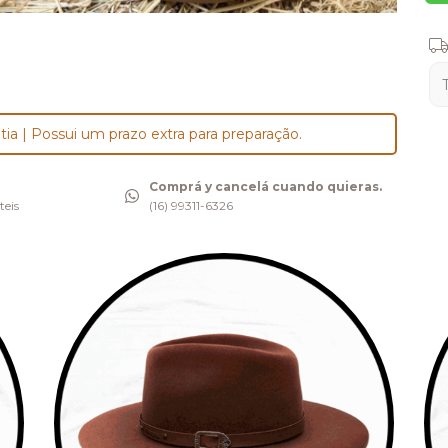
Ent
tia | Possui um prazo extra para preparação.
Comprá y cancelá cuando quieras.
teis
(16) 99311-6326