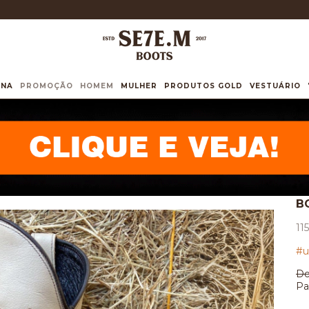
INA
PROMOÇÃO
HOMEM
MULHER
PRODUTOS GOLD
VESTUÁRIO
B
11
#u
De
Pa