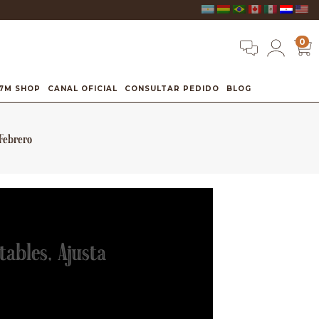
0
7M SHOP
CANAL OFICIAL
CONSULTAR PEDIDO
BLOG
 Febrero
ables, Ajusta